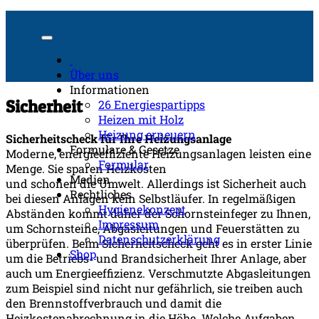
Über uns
Informationen
Sicherheit
26 Energiespartipps
Heizen mit Holz
Heizung erneuern
Sicherheitscheck für Ihre Heizungsanlage
Formulare & Gesetze
Moderne, energieeffiziente Heizungsanlagen leisten eine
Formular
Menge. Sie sparen Heizkosten
Medien
und schonen die Umwelt. Allerdings ist Sicherheit auch
Rechtliches
bei diesen Anlagen kein Selbstläufer. In regelmäßigen
Hygienekonzept
Abständen kommt daher der Schornsteinfeger zu Ihnen,
Impressum
um Schornsteine, Abgasleitungen und Feuerstätten zu
Datenschutzerklärung
überprüfen. Beim Sicherheitscheck geht es in erster Linie
Shop
um die Betriebs- und Brandsicherheit Ihrer Anlage, aber
auch um Energieeffizienz. Verschmutzte Abgasleitungen
zum Beispiel sind nicht nur gefährlich, sie treiben auch
den Brennstoffverbrauch und damit die
Heizkostenabrechnung in die Höhe. Welche Aufgaben