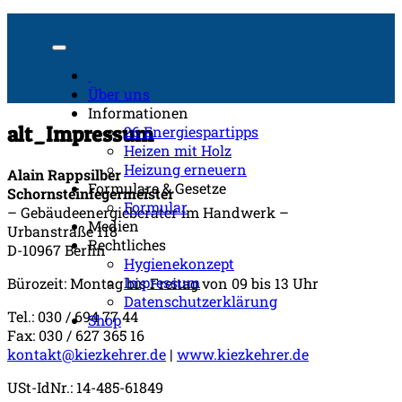
Über uns
Informationen
alt_Impressum
26 Energiespartipps
Heizen mit Holz
Heizung erneuern
Alain Rappsilber
Formulare & Gesetze
Schornsteinfegermeister
Formular
– Gebäudeenergieberater im Handwerk –
Medien
Urbanstraße 118
Rechtliches
D-10967 Berlin
Hygienekonzept
Impressum
Bürozeit: Montag bis Freitag von 09 bis 13 Uhr
Datenschutzerklärung
Tel.: 030 / 694 77 44
Shop
Fax: 030 / 627 365 16
kontakt@kiezkehrer.de
|
www.kiezkehrer.de
USt-IdNr.: 14-485-61849